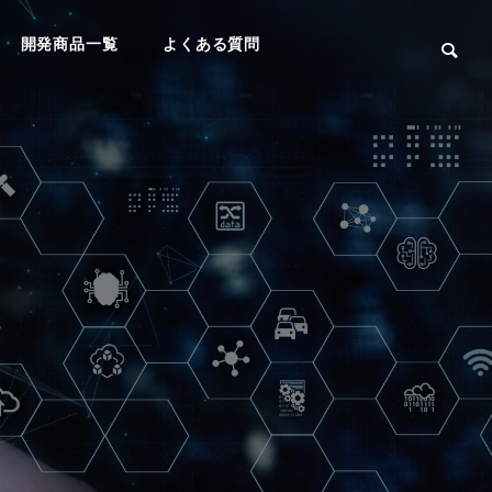
開発商品一覧
よくある質問
05
05
06
06
商品写真の撮影・加
AI開発
工
コンサルティング
コンサルティング