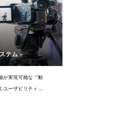
ステム –
能が実現可能な『動
くユーザビリティが