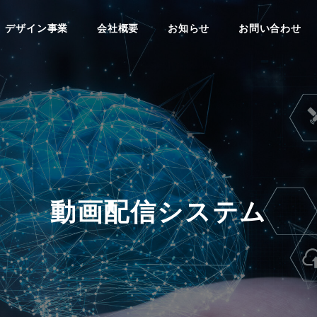
デザイン事業
会社概要
お知らせ
お問い合わせ
動画配信システム
03
03
04
04
ECサイト制作
営業ツール制作
IT・IoT・AI開発
動画制作