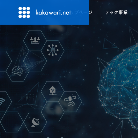
トップページ
テック事業
01
01
02
02
システム 開発・運営
広告デザイン
WEBデザイン
ドローン撮影